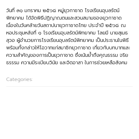
วันที่ ๓๑ มกราคม ๒๕๖๘ หมู่ยุวกาชาด โรงเรียนอุบลรัตน์
พิทยาคม ได้จัดพิธีปฏิญาณตนและสวนสนามของยุวกาชาด
เนื่องในวันคล้ายวันสถาปนายุวกาชาดไทย ประจำปี ๒๕๖๘ ณ
หอประชุมหลังที่ ๑ โรงเรียนอุบลรัตน์พิทยาคม โลยมี นายสุเมธ
สุวอ ผู้อำนวยการโรงเรียนอุบลรัตน์พิทยาคม เป็นประธานในพิธี
พร้อมทั้งกล่าวให้โอวาทแก่สมาชิกยุวกาชาด เกี่ยวกับบทบาทและ
ความสำคัญของการเป็นยุวกาชาด ซึ่งเน้นย้ำถึงคุณธรรม จริย
ธรรรม ความมีระเบียบวินัย และจิตอาสา ในการช่วยเหลือสังคม
Categories:
ข่าวประชาสัมพันธ์
Post
←
การประเมินการเตรียมความพร้อมและพัฒนาอย่างเข้ม
navigation
ตำแหน่ง ครูผู้ช่วย
สนามสอบอุบลรัตน์พิทยาคม ดำเนินการทดสอบทางการศึกษา
ระดับชาติขั้นพื้นฐาน (O-NET) ชั้นมัธยมศึกษาปีที่ ๓ ปีการศึกษา