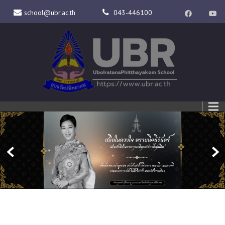
school@ubr.ac.th
043-446100