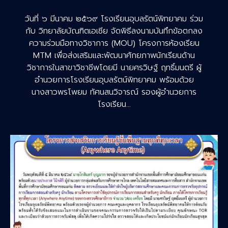
วันที่ ๖ มีนาคม ๒๕๖๙ โรงเรียนอุบลรัตน์พิทยาคม ร่วม
กับ วิทยาลัยบัณฑิตเอเซีย จัดพิธีลงนามบันทึกข้อตกลง
ความร่วมมือทางวิชาการ (MOU) โครงการห้องเรียน
MTM เพื่อส่งเสริมและพัฒนาศักยภาพนักเรียนด้าน
วิชาการในสาขาวิชาชีพโดยมี นายศรวิษฐ์ ฤทธิ์มนตรี ผู้
อำนวยการโรงเรียนอุบลรัตน์พิทยาคม พร้อมด้วย
นางสาวพรโพยม ทัศนสนวิจารณ์ รองผู้อำนวยการ
โรงเรียน…