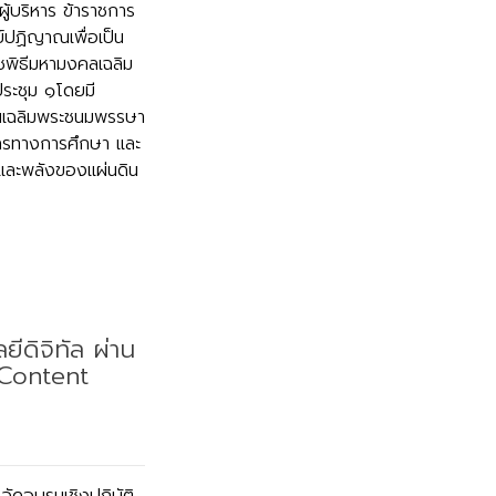
ู้บริหาร ข้าราชการ
์ปฏิญาณเพื่อเป็น
าชพิธีมหามงคลเฉลิม
ะชุม ๑โดยมี
วันเฉลิมพระชนมพรรษา
ลากรทางการศึกษา และ
่ดีและพลังของแผ่นดิน
ีดิจิทัล ผ่าน
C Content