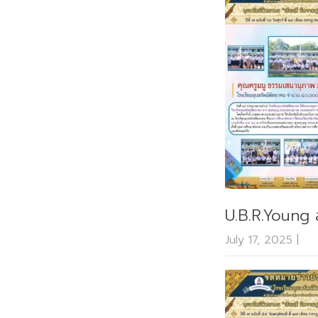
U.B.R.Young ส
July 17, 2025
|
No