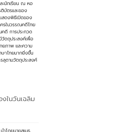
และนักเรียน ณ หอ
รติบัตรและของ
สดงพิธีเปิดของ
ะครในวรรณคดีไทย
ณคดี การประกวด
วัตถุประสงค์เพื่อ
งศักยภาพ และความ
ษาไทยมากยิ่งขึ้น
รลุตามวัตถุประสงค์
่องในวันเฉลิม
 นำโดยนายสุเมธ