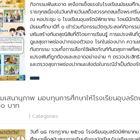
กิจกรรมฟันสะอาด เหงือกแข็งแรงในโรงเรียนมัธยมศึกษ
ราชกุศลเนื่องในวันคล้ายวันเสด็จสวรรคตสมเด็จพระศรี
ณ หอประชุม ๑ โรงเรียนอุบลรัตน์พิทยาคม โดยมีนักเรีย
มัธยมศึกษาปีที่ ๑ เข้าร่วมกิจกรรมวัตถุประสงค์กิจกรรมในค
เสริมสร้างทันตสุขนิสัยที่ดีโดยการเรียนรู้ การแปรงฟันท
ดูแลสุขภาพช่องปากของตัวเอง โรคในช่องปาก ความเข้
ทันตกรรม รวมทั้งการเลือกใช้ผลิตภัณฑ์ทันตสุขภาพที่เ
แปรงฟันที่ถูกต้องและสะอาดอย่างง่าย ๆ ตรวจประสิท
และตรวจสุขภาพช่องปากและส่งต่อในกรณีจำเป็นต้องรัก
รมเสนานุภาพ มอบทุนการศึกษาให้โรงเรียนอุบลรัต
๐๐ บาท
o Comments
| Categories:
ข่าวประชาสัมพันธ์
วันที่ ๑๘ กรกฎาคม ๒๕๖๘ โรงเรียนอุบลรัตน์พิทยาคม 
ศึกษาเพื่อสนับสนุนการเรียนรู้ของนักเรียนโรงเรียนอุบ