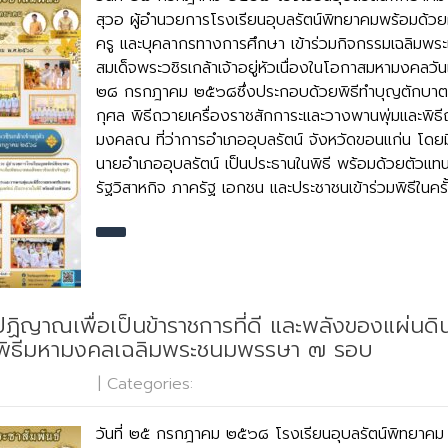
สุวอ ผู้อำนวยการโรงเรียนอุบลรัตน์พิทยาคมพร้อมด้วยผ
ครู และบุคลากรทางการศึกษา เข้าร่วมกิจกรรมเฉลิมพระ
สมเด็จพระวชิรเกล้าเจ้าอยู่หัวเนื่องในโอกาสมหามงคล
๒๘ กรกฎาคม ๒๕๖๘ซึ่งประกอบด้วยพิธีทำบุญตักบาต
กุศล พิธีถวายเครื่องราชสักการะและวางพานพุ่มและพิ
มงคลณ ที่ว่าการอำเภออุบลรัตน์ จังหวัดขอนแก่น โดย
นายอำเภออุบลรัตน์ เป็นประธานในพิธี พร้อมด้วยตัวแท
รัฐวิสาหกิจ ภาครัฐ เอกชน และประชาชนเข้าร่วมพิธีในครั้ง
ปฏิญาณเพื่อเป็นข้าราชการที่ดี และพลังของแผ่นดิน
พิธีมหามงคลเฉลิมพระชนมพรรษา ๗ รอบ
o Comments
| Categories:
กลุ่มบริหารงานทั่วไป
วันที่ ๒๕ กรกฎาคม ๒๕๖๘ โรงเรียนอุบลรัตน์พิทยาคม