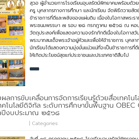
สุวอ ผู้อำนวยการโรงเรียนอุบลรัตน์พิทยาคมพร้อมด้วยผ
ครู บุคลากรทางการศึกษา และนักเรียน จัดพิธีถวายสัตย
ข้าราชการที่ดีและพลังของแผ่นดิน เนื่องในโอกาสพระร
พระชนมพรรษา ๗ รอบ ๒๘ กรกฎาคม ๒๕๖๘ ณ หอปร
วัตถุประสงค์เพื่อแสดงความจงรักภักดีเนื่องในโอกาส
พระบาทสมเด็จพระเจ้าอยู่หัวและเพื่อให้ข้าราชการ บุค
นักเรียนได้แสดงความมุ่งมั่นแน่วแน่ที่จะเป็นข้าราชการที
ให้เกิดประโยชน์สุขแก่ประชาชนและประเทศชาติสืบไป
การขับเคลื่อนการจัดการเรียนรู้ด้วยสื่อเทคโนโลย
ทคโนโลยีดิจิทัล ระดับการศึกษาขั้นพื้นฐาน OBE
จำปีงบประมาณ ๒๕๖๘
o Comments
| Categories:
กลุ่มบริหารงานวิชาการ