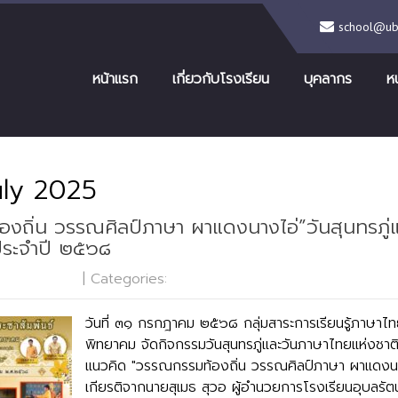
school@ubr
หน้าแรก
เกี่ยวกับโรงเรียน
บุคลากร
ห
uly 2025
งถิ่น วรรณศิลป์ภาษา ผาแดงนางไอ่”วันสุนทรภู่
ประจำปี ๒๕๖๘
o Comments
| Categories:
กลุ่มบริหารงานวิชาการ
วันที่ ๓๑ กรกฎาคม ๒๕๖๘ กลุ่มสาระการเรียนรู้ภาษาไทย
พิทยาคม จัดกิจกรรมวันสุนทรภู่และวันภาษาไทยแห่งชา
แนวคิด "วรรณกรรมท้องถิ่น วรรณศิลป์ภาษา ผาแดงนา
เกียรติจากนายสุเมธ สุวอ ผู้อำนวยการโรงเรียนอุบลรัต