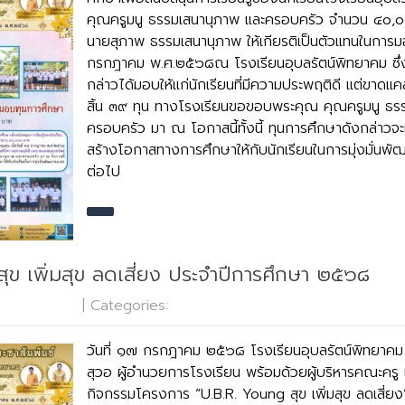
คุณครูมนู ธรรมเสนานุภาพ และครอบครัว จำนวน ๔๐,๐๐
นายสุภาพ ธรรมเสนานุภาพ ให้เกียรติเป็นตัวแทนในการมอบ
กรกฎาคม พ.ศ.๒๕๖๘ณ โรงเรียนอุบลรัตน์พิทยาคม ซึ่
กล่าวได้มอบให้แก่นักเรียนที่มีความประพฤติดี แต่ขาดแค
สิ้น ๓๙ ทุน ทางโรงเรียนขอขอบพระคุณ คุณครูมนู ธร
ครอบครัว มา ณ โอกาสนี้ทั้งนี้ ทุนการศึกษาดังกล่าวจะ
สร้างโอกาสทางการศึกษาให้กับนักเรียนในการมุ่งมั่นพ
ต่อไป
ุข เพิ่มสุข ลดเสี่ยง ประจำปีการศึกษา ๒๕๖๘
 Comments
| Categories:
กลุ่มบริหารงานกิจการนักเรียน
วันที่ ๑๗ กรกฎาคม ๒๕๖๘ โรงเรียนอุบลรัตน์พิทยาคม
สุวอ ผู้อำนวยการโรงเรียน พร้อมด้วยผู้บริหารคณะครู แ
กิจกรรมโครงการ “U.B.R. Young สุข เพิ่มสุข ลดเสี่ยง”