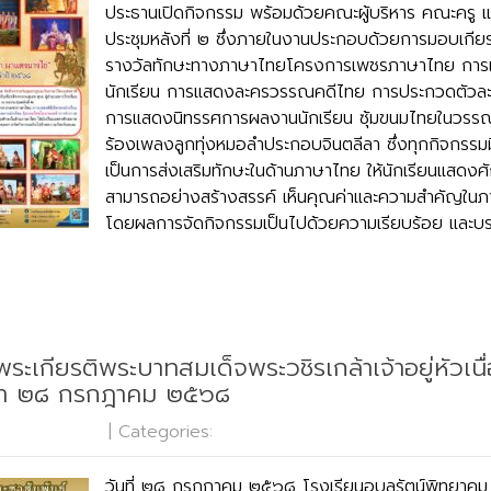
ประธานเปิดกิจกรรม พร้อมด้วยคณะผู้บริหาร คณะครู 
ประชุมหลังที่ ๒ ซึ่งภายในงานประกอบด้วยการมอบเกีย
รางวัลทักษะทางภาษาไทยโครงการเพชรภาษาไทย การแ
นักเรียน การแสดงละครวรรณคดีไทย การประกวดตัวล
การแสดงนิทรรศการผลงานนักเรียน ซุ้มขนมไทยในวรร
ร้องเพลงลูกทุ่งหมอลำประกอบจินตลีลา ซึ่งทุกกิจกรรมมี
เป็นการส่งเสริมทักษะในด้านภาษาไทย ให้นักเรียนแสด
สามารถอย่างสร้างสรรค์ เห็นคุณค่าและความสำคัญในภา
โดยผลการจัดกิจกรรมเป็นไปด้วยความเรียบร้อย และบร
ระเกียรติพระบาทสมเด็จพระวชิรเกล้าเจ้าอยู่หัวเนื
า ๒๘ กรกฎาคม ๒๕๖๘
o Comments
| Categories:
กลุ่มบริหารงานบุคคล
วันที่ ๒๘ กรกฎาคม ๒๕๖๘ โรงเรียนอุบลรัตน์พิทยาคม