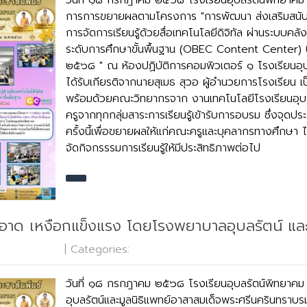
วันที่ ๑๘ กรกฎาคม ๒๕๖๘ โรงเรียนอุบลรัตน์พิทยาคม จ
การการขยายผลตามโครงการ "การพัฒนา ส่งเสริมสนับสน
การจัดการเรียนรู้ด้วยสื่อเทคโนโลยีดิจิทัล ผ่านระบบคลังส
ระดับการศึกษาขั้นพื้นฐาน (OBEC Content Center)
๒๕๖๘ " ณ ห้องปฏิบัติการคอมพิวเตอร์ ๑ โรงเรียนอุ
ได้รับเกียรติจากนายสุเมธ สุวอ ผู้อำนวยการโรงเรียน เ
พร้อมด้วยคณะวิทยากรจาก งานเทคโนโลยีโรงเรียนอุบ
ครูจากทุกกลุ่มสาระการเรียนรู้เข้ารับการอบรม ซึ่งจุด
ครั้งนี้เพื่อขยายผลให้แก่คณะครูและบุคลากรทางศึกษา ไ
จัดกิจกรรรมการเรียนรู้ให้มีประสิทธิภาพต่อไป
อาด เหงือกแข็งแรง โดยโรงพยาบาลอุบลรัตน์ และม
o Comments
| Categories:
กลุ่มบริหารงานทั่วไป
วันที่ ๑๘ กรกฎาคม ๒๕๖๘ โรงเรียนอุบลรัตน์พิทยาค
อุบลรัตน์และมูลนิธิแพทย์อาสาสมเด็จพระศรีนครินทราบร