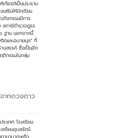
ห้เกียรติเป็นประธาน
งเสริมให้นักเรียน
นกิจกรรมมีการ
วจ สถานีตำรวจภูธร
๑๐ ฐาน นอกจากนี้
ิดและอบายมุข” ที่
้างสรรค์ ซึ่งเป็นอีก
ฤติกรรมในกลุ่ม
ักจากดวงดาว
งประเทศ โรงเรียน
งเรียนอุบลรัตน์
ันทานาบาตะหรือ