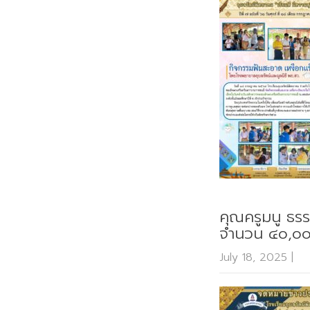
คุณครูมนู ธร
จำนวน ๔๐,๐
July 18, 2025
|
N