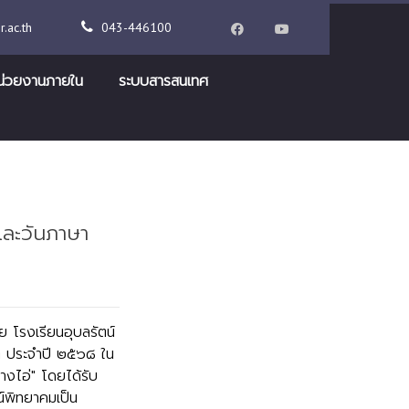
.ac.th
043-446100
น่วยงานภายใน
ระบบสารสนเทศ
และวันภาษา
 โรงเรียนอุบลรัตน์
ติ ประจำปี ๒๕๖๘ ใน
งไอ่" โดยได้รับ
น์พิทยาคมเป็น