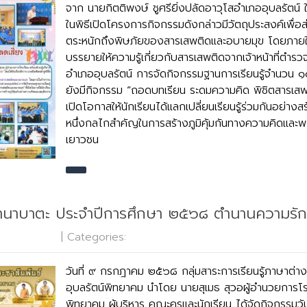
จาก นายกิตติพงษ์ ชูศรียิ่งปลัดอาวุโสอำเภออุบลรัตน์ ใ
ในพิธีเปิดโครงการกิจกรรมดังกล่าวมีวัตถุประสงค์เพื่อส่
ตระหนักถึงพิษภัยของสารเสพติดและอบายมุข โดยภายใ
บรรยายให้ความรู้เกี่ยวกับสารเสพติดจากเจ้าหน้าที่ตำร
อำเภออุบลรัตน์ การจัดกิจกรรมฐานการเรียนรู้จำนวน 
ยังมีกิจกรรม “ถอดบทเรียน ระดมความคิด พิชิตสารเสพต
เปิดโอกาสให้นักเรียนได้แลกเปลี่ยนเรียนรู้ร่วมกันอย่างสร
หนึ่งกลไกสำคัญในการสร้างภูมิคุ้มกันทางความคิดและพ
เยาวชน
ทานาบาตะ ประจำปีการศึกษา ๒๕๖๘ ตำนานความร
 Comments
| Categories:
กลุ่มบริหารงานวิชาการ
วันที่ ๙ กรกฎาคม ๒๕๖๘ กลุ่มสาระการเรียนรู้ภาษาต่า
อุบลรัตน์พิทยาคม นำโดย นายสุเมธ สุวอผู้อำนวยการโร
พิทยาคม ผู้บริหาร คณะครูและนักเรียน ได้จัดกิจกรรมว