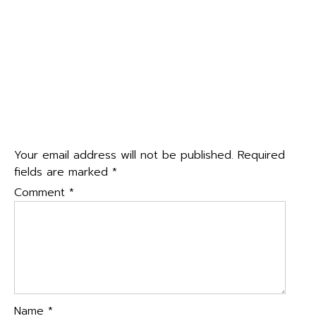
←
พิธีถวายสัตย์ปฏิญาณเพื่อเป็นข้าราชการที่ดี และพลังของ
navigation
แผ่นดิน เนื่องในโอกาสพระราชพิธีมหามงคลเฉลิมพระชนมพรรษา
๗ รอบ
“วรรณกรรมท้องถิ่น วรรณศิลป์ภาษา ผาแดงนางไอ่”วันสุนทรภู่
และวันภาษาไทยแห่งชาติ ประจำปี ๒๕๖๘
→
Leave a Reply
Your email address will not be published.
Required
fields are marked
*
Comment
*
Name
*