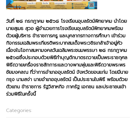
วันที่ ๒๘ กรกฎาคม ๒๕๖๘ โรงเรียนอุบลรัตน์พิทยาคม นำโดย
นายสุเมธ สุวอ ผู้อำนวยการโรงเรียนอุบลรัตน์พิทยาคมพร้อม
ด้วยผู้บริหาร ข้าราชการครู และบุคลากรทางการศึกษา เข้าร่วม
กิจกรรมเฉลิมพระเกียรติพระบาทสมเด็จพระวชิรเกล้าเจ้าอยู่หัว
เนื่องในโอกาสมหามงคลวันเฉลิมพระชนมพรรษา ๒๘ กรกฎาคม
๒๕๖๘ซึ่งประกอบด้วยพิธีทำบุญตักบาตรถวายเป็นพระราชกุศล
พิธีถวายเครื่องราชสักการะและวางพานพุ่มและพิธีถวายพระพร
ชัยมงคลณ ที่ว่าการอำเภออุบลรัตน์ จังหวัดขอนแก่น โดยมีนาย
กรุง นามสง่า นายอำเภออุบลรัตน์ เป็นประธานในพิธี พร้อมด้วย
ตัวแทน
ข้าราชการ รัฐวิสาหกิจ ภาครัฐ เอกชน และประชาชนเข้า
ร่วมพิธีในครั้งนี้
Categories:
กลุ่มบริหารงานบุคคล
Post