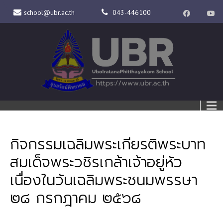
school@ubr.ac.th
043-446100
กิจกรรมเฉลิมพระเกียรติพระบาท
สมเด็จพระวชิรเกล้าเจ้าอยู่หัว
เนื่องในวันเฉลิมพระชนมพรรษา
๒๘ กรกฎาคม ๒๕๖๘