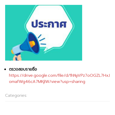
ตรวจสอบรายชื่อ
https://drive.google.com/file/d/1hNyVPz7oOGZL7HxJ
omafWg46cA7MKjlW/view?usp=sharing
Categories:
กลุ่มบริหารงานวิชาการ