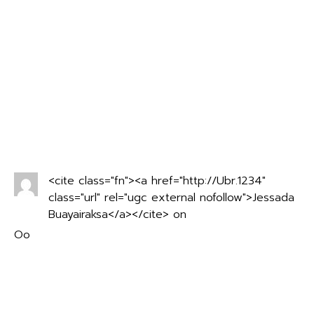
Post
←
กิจกรรมเฉลิมพระเกียรติสมเด็จพระนางเจ้าสิริกิติ์ พระบรม
navigation
ราชินีนาถ พระบรมราชชนนีพันปีหลวง เนื่องในโอกาสวันเฉลิม
พระชนมพรรษา
สัปดาห์วิทยาศาสตร์ ประจำปี ๒๕๖๘ “ WorldofUniverse ”
→
One thought on “
ประกาศผลการ
แข่งขันวันวิทยาศาสตร์ โรงเรียนอุบลรัตน์
พิทยาคม
”
<cite class="fn"><a href="http://Ubr.1234"
class="url" rel="ugc external nofollow">Jessada
Buayairaksa</a></cite> on
August 18, 2025
Oo
Reply
Leave a Reply