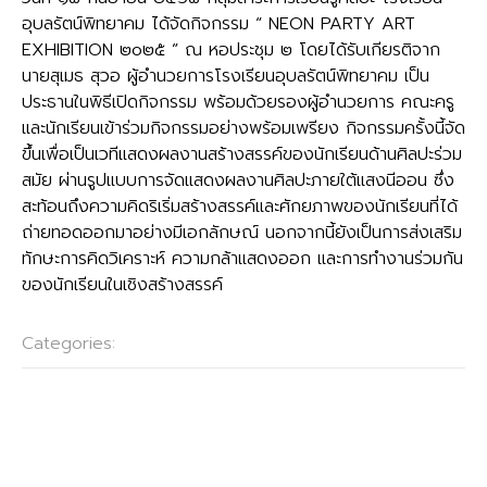
อุบลรัตน์พิทยาคม ได้จัดกิจกรรม “ NEON PARTY ART
EXHIBITION ๒o๒๕ ” ณ หอประชุม ๒ โดยได้รับเกียรติจาก
นายสุเมธ สุวอ ผู้อำนวยการโรงเรียนอุบลรัตน์พิทยาคม เป็น
ประธานในพิธีเปิดกิจกรรม พร้อมด้วยรองผู้อำนวยการ คณะครู
และนักเรียนเข้าร่วมกิจกรรมอย่างพร้อมเพรียง กิจกรรมครั้งนี้จัด
ขึ้นเพื่อเป็นเวทีแสดงผลงานสร้างสรรค์ของนักเรียนด้านศิลปะร่วม
สมัย ผ่านรูปแบบการจัดแสดงผลงานศิลปะภายใต้แสงนีออน ซึ่ง
สะท้อนถึงความคิดริเริ่มสร้างสรรค์และศักยภาพของนักเรียนที่ได้
ถ่ายทอดออกมาอย่างมีเอกลักษณ์ นอกจากนี้ยังเป็นการส่งเสริม
ทักษะการคิดวิเคราะห์ ความกล้าแสดงออก และการทำงานร่วมกัน
ของนักเรียนในเชิงสร้างสรรค์
Categories:
กลุ่มบริหารงานวิชาการ
Post
←
ขอเชิญชวนนักเรียนโรงเรียนอุบลรัตน์พิทยาคม ระดับชั้น ม.1-
navigation
ม.6 เข้าร่วมการแข่งขันรายการ Bebras Thailand