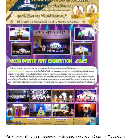
วันที่ ๑๘ กันยายน ๒๕๖๘ กลุ่มสาระการเรียนรู้ศิลปะ โรงเรียน