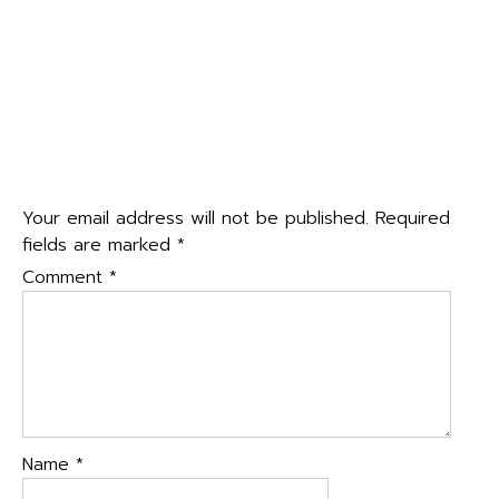
CHALLENGE 2025 การแข่งขันด้านสารสนเทศและการคิดเชิง
คำนวณ จัดโดยคณะเทคโนโลยีสารสนเทศ สถาบันเทคโนโลยี
พระจอมเกล้าเจ้าคุณทหารลาดกระบัง
แจ้งวันสอบปลายภาค ภาคเรียนที่ 1 ปีการศึกษา 2568 ดังนี้
→
Leave a Reply
Your email address will not be published.
Required
fields are marked
*
Comment
*
Name
*