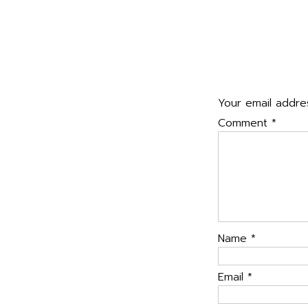
navigatio
กีฬาภายใน ฟ้าขาวเ
พันปีหลวง ”
→
Leave a Rep
Your email addres
Comment
*
Name
*
Email
*