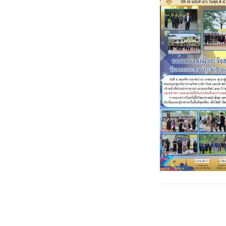
Post
←
พิธีแสดงความอาลั