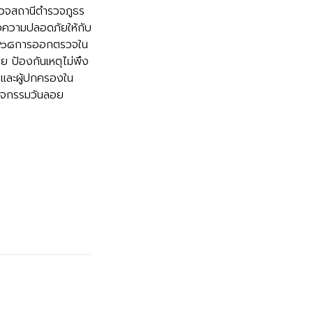
รวจสถานีตำรวจภูธร
้างความปลอดภัยให้กับ
 ๒๕๖๘การออกตรวจใน
้อย ป้องกันเหตุไม่พึง
ยนและผู้ปกครองใน
วมกิจกรรมวันลอย
ียน
ีพันปีหลวง