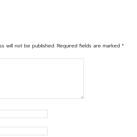
n
กมส์ ปีการศึกษา ๒๕๖๘ “ ศาสตร์ศิลป์กีฬา อารยวัฒนธรรมทวีป ร่วมน
ly
s will not be published.
Required fields are marked
*