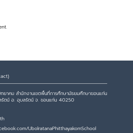
ent.
tact)
พิทยาคม สำนักงานเขตพื้นที่การศึกษามัธยมศึกษาขอนแก่น
ุบลรัตน์ อ. อุบลรัตน์ จ. ขอนแก่น 40250
th
acebook.com/UbolratanaPhitthayakomSchool