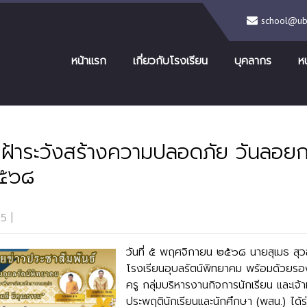
school@ubr
หน้าแรก
เกี่ยวกับโรงเรียน
บุคลากร
ห
ฝ้าระวังสร้างความปลอดภัย วันลอย
๒๕๖๘
25
|
No Comments
วันที่ ๕ พฤศจิกายน ๒๕๖๘ นายสุเมธ สุว
โรงเรียนอุบลรัตน์พิทยาคม พร้อมด้วยร
ครู กลุ่มบริหารงานกิจการนักเรียน และเจ้า
ประพฤตินักเรียนและนักศึกษา (พสน.) ได้ร่ว