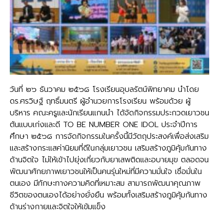
วันที่ ๒๖ ธันวาคม ๒๕๖๘ โรงเรียนอุบลรัตน์พิทยาคม นำโดย
ดร.ศรวิษฐ์ ฤทธิ์มนตรี ผู้อำนวยการโรงเรียน พร้อมด้วย ผู้
บริหาร คณะครูและนักเรียนแกนนำ ได้จัดกิจกรรมประกวดเยาวชน
ต้นแบบเก่งและดี TO BE NUMBER ONE IDOL ประจำปีการ
ศึกษา ๒๕๖๘ การจัดกิจกรรมในครั้งนี้มีวัตถุประสงค์เพื่อส่งเสริม
และสร้างกระแสค่านิยมที่ดีในกลุ่มเยาวชน เสริมสร้างภูมิคุ้มกันทาง
ด้านจิตใจ ไม่ให้เข้าไปยุ่งเกี่ยวกับยาเสพติดและอบายมุข ตลอดจน
พัฒนาศักยภาพเยาวชนให้เป็นคนรุ่นใหม่ที่มีความมั่นใจ เชื่อมั่นใน
ตนเอง มีทักษะทางความคิดที่เหมาะสม สามารถพัฒนาคุณภาพ
ชีวิตของตนเองได้อย่างยั่งยืน พร้อมทั้งเสริมสร้างภูมิคุ้มกันทาง
ด้านร่างกายและจิตใจให้เข้มแข็ง