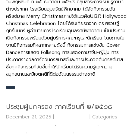
วันพฤหัสบดี ที่ ๒๕ ธันวาคม ๒๕๖๘ กลุ่มสาระการเรียนรู้ภาษา
ต่างประเทศ โรงเรียนอุบลรัตน์พิทยาคม ได้จัดกิจกรรมวัน
คริสต์มาส Merry Christmasภายใต้แนวคิดU.B.R Hollywood
Christmas Celebration โดยได้รับเกียรติจาก ดร.ศรวิษฐ์
ฤทธิ์มนตรี ผู้อำนวยการโรงเรียนอุบลรัตน์พิทยาคม เป็นประธาน
เปิดกิจกรรมพร้อมด้วยผู้บริหารคณะครูและนักเรียน โดยภายใน
งานมีกิจกรรมที่หลากหลายดังนี้ กิจกรรมการแข่งขัน Cover
Danceการแสดง Folksong การแสดงภาษาจีน-ญี่ปุ่น การ
ประกาศรางวัลการ์ดวันคริสมาสต์และการประกวดต้นคริสต์มาส
ซึ่งทุกกิจกรรมที่จัดขึ้นทำให้นักเรียนได้รับความรู้และความ
สนุกสนานและมีเจตคติที่ดีต่อวัฒนธรรมต่างชาติ
ประชุมผู้ปกครอง ภาคเรียนที่ ๒/๒๕๖๘
December 21, 2025
|
No Comments
| Categories:
กลุ่ม
บริหารงานกิจการนักเรียน
,
กลุ่มบริหารงานทั่วไป
,
กลุ่มบริหาร
งานบุคคล
,
กลุ่มบริหารงานวิชาการ
,
ข่าวประชาสัมพันธ์