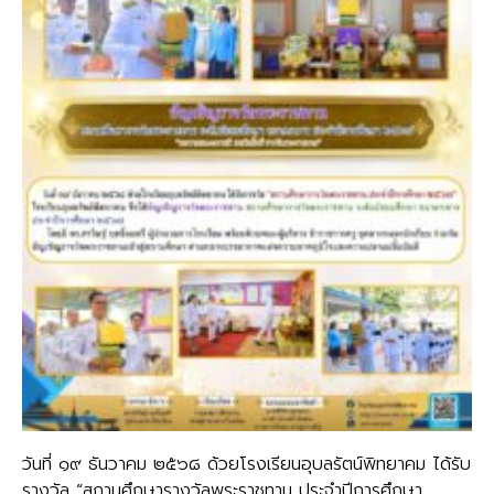
วันที่ ๑๙ ธันวาคม ๒๕๖๘ ด้วยโรงเรียนอุบลรัตน์พิทยาคม ได้รับ
รางวัล “สถานศึกษารางวัลพระราชทาน ประจำปีการศึกษา