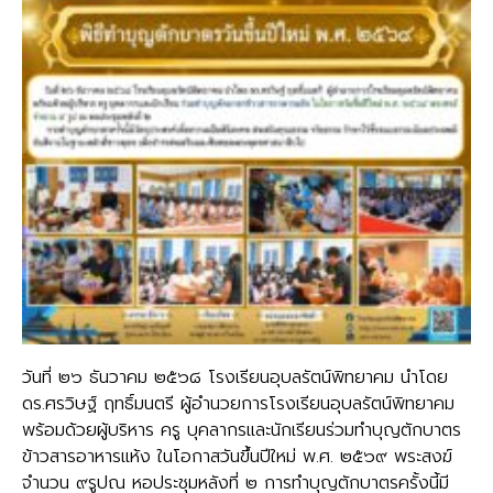
วันที่ ๒๖ ธันวาคม ๒๕๖๘ โรงเรียนอุบลรัตน์พิทยาคม นำโดย
ดร.ศรวิษฐ์ ฤทธิ์มนตรี ผู้อำนวยการโรงเรียนอุบลรัตน์พิทยาคม
พร้อมด้วยผู้บริหาร ครู บุคลากรและนักเรียนร่วมทำบุญตักบาตร
ข้าวสารอาหารแห้ง ในโอกาสวันขึ้นปีใหม่ พ.ศ. ๒๕๖๙ พระสงฆ์
จำนวน ๙รูปณ หอประชุมหลังที่ ๒ การทำบุญตักบาตรครั้งนี้มี