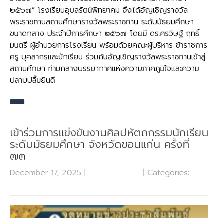
๒๕๖๗” โรงเรียนอุบลรัตน์พิทยาคม จึงได้อัญเชิญรางวัล
พระราชทานสถานศึกษารางวัลพระราชทาน ระดับมัธยมศึกษา
ขนาดกลาง ประจำปีการศึกษา ๒๕๖๗ โดยมี ดร.ศรวิษฐ์ ฤทธิ์
มนตรี ผู้อำนวยการโรงเรียน พร้อมด้วยคณะผู้บริหาร ข้าราชการ
ครู บุคลากรและนักเรียน ร่วมกันอัญเชิญรางวัลพระราชทานเข้าสู่
สถานศึกษา ท่ามกลางบรรยากาศแห่งความภาคภูมิใจและความ
ปลาบปลื้มยินดี
เข้าร่วมการแข่งขันงานศิลปหัตถกรรมนักเรียน
ระดับมัธยมศึกษา จังหวัดขอนแก่น ครั้งที่
๗๓
December 17, 2025
|
No Comments
| Categories:
กลุ่ม
บริหารงานวิชาการ