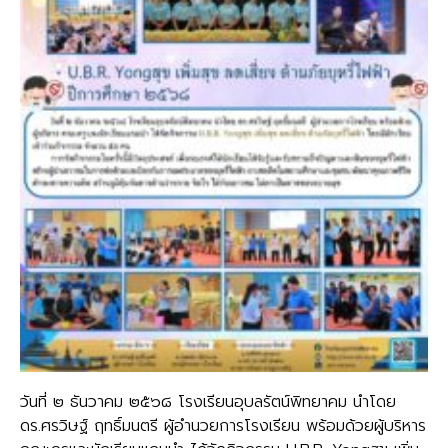
วันที่ ๒ ธันวาคม ๒๕๖๘ โรงเรียนอุบลรัตน์พิทยาคม นำโดย
ดร.ศรวิษฐ์ ฤทธิ์มนตรี ผู้อำนวยการโรงเรียน พร้อมด้วยผู้บริหาร