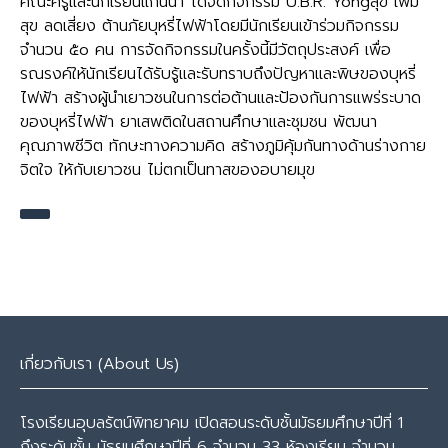
คณะครูและนักเรียนแกนนำ ได้จัดกิจกรรม U.B.R. Yongสุข เพิ่ม
สุข ลดเสี่ยง ต้านภัยบุหรี่ไฟฟ้าโดยมีนักเรียนเข้าร่วมกิจกรรม
จำนวน ๕o คน การจัดกิจกรรมในครั้งนี้มีวัตถุประสงค์ เพื่อ
รณรงค์ให้นักเรียนได้รับรู้และรับทราบถึงปัญหาและพิษของบุหรี่
ไฟฟ้า สร้างผู้นำเยาวชนในการต่อต้านและป้องกันการแพร่ระบาด
ของบุหรี่ไฟฟ้า ยาเสพติดในสถานศึกษาและชุมชน พัฒนา
คุณภาพชีวิต ทักษะทางความคิด สร้างภูมิคุ้มกันทางด้านร่างกาย
จิตใจ ให้กับเยาวชน ไม่ตกเป็นทาสของอบายมุข
เกี่ยวกับเรา (About Us)
โรงเรียนอุบลรัตน์พิทยาคม เปิดสอนระดับชั้นมัธยมศึกษาปีที่ 1
ถึงระดับชั้น มัธยมศึกษาปีที่ 6 จำนวน 33 ห้องเรียน จำนวน