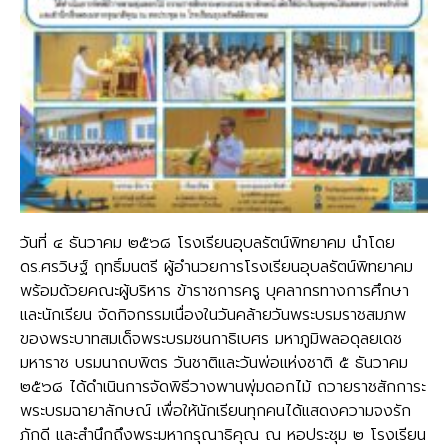
วันที่ ๔ ธันวาคม ๒๕๖๘ โรงเรียนอุบลรัตน์พิทยาคม นำโดย
ดร.ศรวิษฐ์ ฤทธิ์มนตรี ผู้อำนวยการโรงเรียนอุบลรัตน์พิทยาคม
พร้อมด้วยคณะผู้บริหาร ข้าราชการครู บุคลากรทางการศึกษา
และนักเรียน จัดกิจกรรมเนื่องในวันคล้ายวันพระบรมราชสมภพ
ของพระบาทสมเด็จพระบรมชนกาธิเบศร มหาภูมิพลอดุลยเดช
มหาราช บรมนาถบพิตร วันชาติและวันพ่อแห่งชาติ ๕ ธันวาคม
๒๕๖๘ ได้ดำเนินการจัดพิธีวางพานพุ่มดอกไม้ ถวายราชสักการะ
พระบรมฉายาลักษณ์ เพื่อให้นักเรียนทุกคนได้แสดงความจงรัก
ภักดี และสำนึกถึงพระมหากรุณาธิคุณ ณ หอประชุม ๒ โรงเรียน