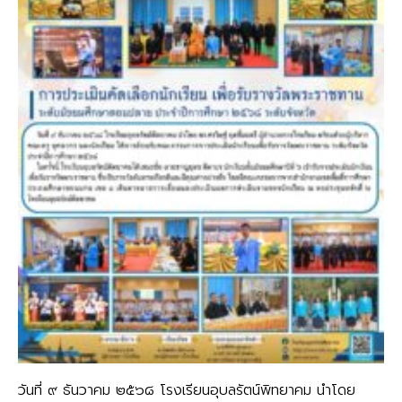
วันที่ ๙ ธันวาคม ๒๕๖๘ โรงเรียนอุบลรัตน์พิทยาคม นำโดย