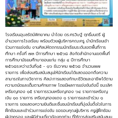
โรงเรียนอุบลรัตน์พิทยาคม นำโดย ดร.ศรวิษฐ์ ฤทธิ์มนตรี ผู้
อำนวยการโรงเรียน พร้อมด้วยผู้บริหารคณะครู นำนักเรียนเข้า
ร่วมการแข่งขัน งานศิลปหัตถกรรมนักเรียนระดับเขตพื้นที่การ
ศึกษา ครั้งที่ ๗๓ ปีการศึกษา ๒๕๖๘ สังกัดสำนักงานเขตพื้นที่
การศึกษามัธยมศึกษาขอนแก่น กลุ่ม ๔ ปีการศึกษา
๒๕๖๘ระหว่างวันที่๑๕ - ๑๖ ธันวาคม ​๒๕๖๘ จำนวน๗๗
รายการ เพื่อส่งเสริมสนับสนุนให้นักเรียนได้แสดงออกถึงความ
สามารถในทางวิชาการ ศิลปะการแสดงทักษะชีวิตและอาชีพได้ตาม
ความถนัดและเต็มตามศักยภาพ โดยมีผลการแข่งขันดังนี้ ชนะเลิศ
เหรียญทอง ๑๕ รายการรวมเหรียญทอง ๖๔ รายการเหรียญ
เงิน ๑๐ รายการ เหรียญทองแดง ๑ รายการและเข้าร่วม ๑
รายการ ขอแสดงความยินดีและชื่นชมนักเรียนที่มุ่งมั่นตั้งใจในการ
ฝึกซ้อมและเข้าร่วมการแข่งขัน ขอขอบคุณผู้บริหาร ครูผู้ฝึกซ้อม
ผู้ปกครอง และผู้มีส่วนเกี่ยวข้องทุกท่าน ที่ให้การส่งเสริมสนับสนุน