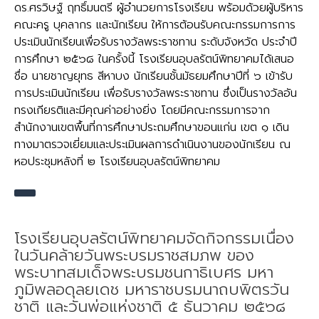
ดร.ศรวิษฐ์ ฤทธิ์มนตรี ผู้อำนวยการโรงเรียน พร้อมด้วยผู้บริหาร
คณะครู บุคลากร และนักเรียน ให้การต้อนรับคณะกรรมการการ
ประเมินนักเรียนเพื่อรับรางวัลพระราชทาน ระดับจังหวัด ประจำปี
การศึกษา ๒๕๖๘ ในครั้งนี้ โรงเรียนอุบลรัตน์พิทยาคมได้เสนอ
ชื่อ นายชาญยุทธ สีหาบง นักเรียนชั้นมัธยมศึกษาปีที่ ๖ เข้ารับ
การประเมินนักเรียน เพื่อรับรางวัลพระราชทาน ซึ่งเป็นรางวัลอัน
ทรงเกียรติและมีคุณค่าอย่างยิ่ง โดยมีคณะกรรมการจาก
สำนักงานเขตพื้นที่การศึกษาประถมศึกษาขอนแก่น เขต ๑ เดิน
ทางมาตรวจเยี่ยมและประเมินผลการดำเนินงานของนักเรียน ณ
หอประชุมหลังที่ ๒ โรงเรียนอุบลรัตน์พิทยาคม
โรงเรียนอุบลรัตน์พิทยาคมจัดกิจกรรมเนื่อง
ในวันคล้ายวันพระบรมราชสมภพ ของ
พระบาทสมเด็จพระบรมชนกาธิเบศร มหา
ภูมิพลอดุลยเดช มหาราชบรมนาถบพิตรวัน
ชาติ และวันพ่อแห่งชาติ ๕ ธันวาคม ๒๕๖๘