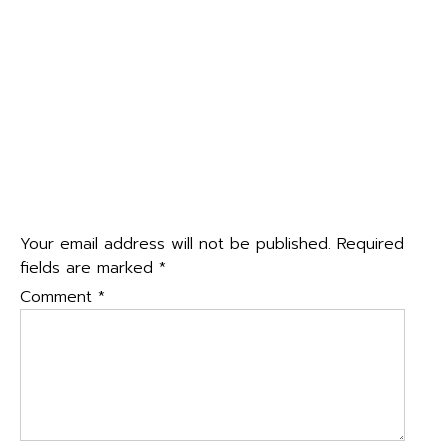
←
โรงเรียนอุบลรัตน์พิทยาคมจัดกิจกรรมเนื่องในวันคล้ายวันพระ
navigation
บรมราชสมภพ ของพระบาทสมเด็จพระบรมชนกาธิเบศร มหา
ภูมิพลอดุลยเดช มหาราชบรมนาถบพิตรวันชาติ และวันพ่อแห่ง
ชาติ ๕ ธันวาคม ๒๕๖๘
เข้าร่วมการแข่งขันงานศิลปหัตถกรรมนักเรียน ระดับมัธยมศึกษา
จังหวัดขอนแก่น ครั้งที่ ๗๓
→
Leave a Reply
Your email address will not be published.
Required
fields are marked
*
Comment
*