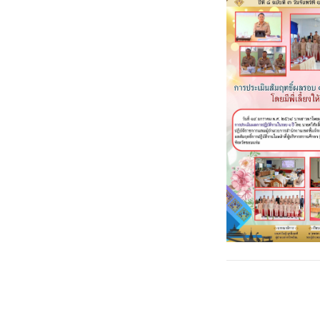
Post
←
วันครู สมาคมครูอ