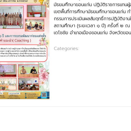
มัธยมศึกษาขอนแก่น ปฏิบัติราชการแทนผ
เขตพื้นที่การศึกษามัธยมศึกษาขอนแก่น ท
กรรมการประเมินผลสัมฤทธิ์การปฏิบัติงานในห
สถานศึกษา (ระยะเวลา ๑ ปี) ครั้งที่ ๒ ณ
เดโชชัย อำเภอเมืองขอนแก่น จังหวัดขอน
Categories:
ข่าวประชาสัมพันธ์
ุบลรัตน์ ประจำปี ๒๕๖๙ “คนไทยทุกคนเป็นศิษย์มี ครู”