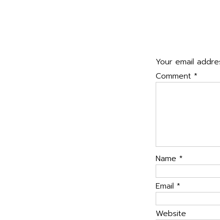
navigatio
Leave a Rep
Your email addres
Comment
*
Name
*
Email
*
Website