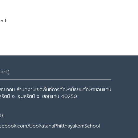
ent.
tact)
พิทยาคม สำนักงานเขตพื้นที่การศึกษามัธยมศึกษาขอนแก่น
ุบลรัตน์ อ. อุบลรัตน์ จ. ขอนแก่น 40250
th
acebook.com/UbolratanaPhitthayakomSchool