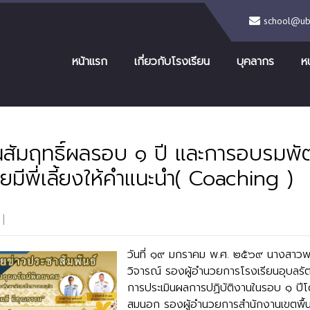
school@ubr
หน้าแรก
เกี่ยวกับโรงเรียน
บุคลากร
ห
นสัมฤทธิ์ผลรอบ ๑ ปี และการอบรมพ
ดยมีพี่เลี้ยงให้คำแนะนำ( Coaching )
|
No Comments
วันที่ ๑๙ มกราคม พ.ศ. ๒๕๖๙ นางสาว
วิจารณ์ รองผู้อำนวยการโรงเรียนอุบลรัตน
การประเมินผลการปฏิบัติงานในรอบ ๑ ปีโด
สมนอก รองผู้อำนวยการสำนักงานเขตพื้น