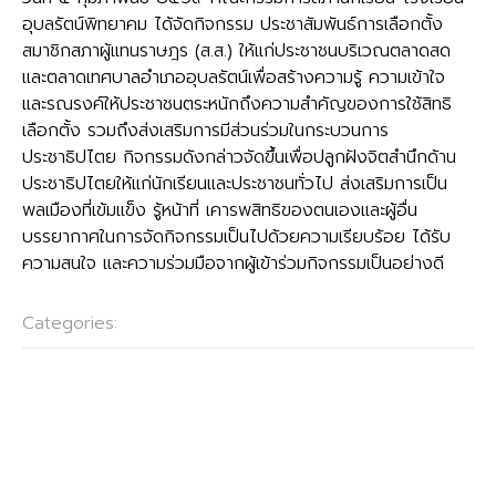
อุบลรัตน์พิทยาคม ได้จัดกิจกรรม ประชาสัมพันธ์การเลือกตั้ง
สมาชิกสภาผู้แทนราษฎร (ส.ส.) ให้แก่ประชาชนบริเวณตลาดสด
และตลาดเทศบาลอำเภออุบลรัตน์เพื่อสร้างความรู้ ความเข้าใจ
และรณรงค์ให้ประชาชนตระหนักถึงความสำคัญของการใช้สิทธิ
เลือกตั้ง รวมถึงส่งเสริมการมีส่วนร่วมในกระบวนการ
ประชาธิปไตย กิจกรรมดังกล่าวจัดขึ้นเพื่อปลูกฝังจิตสำนึกด้าน
ประชาธิปไตยให้แก่นักเรียนและประชาชนทั่วไป ส่งเสริมการเป็น
พลเมืองที่เข้มแข็ง รู้หน้าที่ เคารพสิทธิของตนเองและผู้อื่น
บรรยากาศในการจัดกิจกรรมเป็นไปด้วยความเรียบร้อย ได้รับ
ความสนใจ และความร่วมมือจากผู้เข้าร่วมกิจกรรมเป็นอย่างดี
Categories:
กลุ่มบริหารงานกิจการนักเรียน
Post
←
กิจกรรมทัศนศึกษา ประจำปีการศึกษา ๒๕๖๘ ระดับชั้น
navigation
มัธยมศึกษาปีที่ ๑-๓