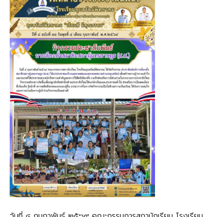
วันที่ ๔ กุมภาพันธ์ ๒๕๖๙ คณะกรรมการสภานักเรียน โรงเรียน