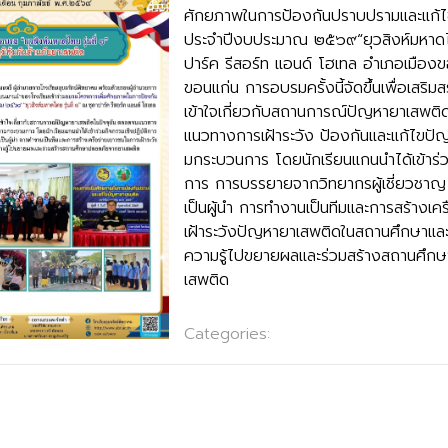
ศักยภาพในการป้องกันปราบปรามและแก้
ประจำปีงบประมาณ ๒๕๖๙“ยุวสิงห์มหาดไทย
ปาร์ค รีสอร์ท แอนด์ โฮเทล อำเภอเมืองข
ขอนแก่น การอบรมครั้งนี้จัดขึ้นเพื่อเสริม
เข้าใจเกี่ยวกับสถานการณ์ปัญหายาเสพติ
แนวทางการเฝ้าระวัง ป้องกันและแก้ไขปั
มกระบวนการ โดยนักเรียนแกนนำได้เข้าร่ว
การ การบรรยายจากวิทยากรผู้เชี่ยวชาญ
เป็นผู้นำ การทำงานเป็นทีมและการสร้างเค
เฝ้าระวังปัญหายาเสพติดในสถานศึกษาและช
ความรู้ไปขยายผลและร่วมสร้างสถานศึก
เสพติด
Categories:
ข่าวประชาสัมพันธ์
า และวัฒนธรรมจีนนอกห้องเรียน