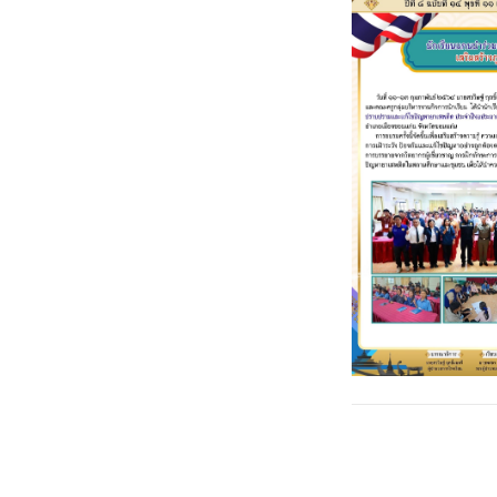
Post
←
กิจกรรมค่ายภาษ