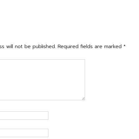
n
มป้องกัน การช่วยเหลือ และส่งต่อเด็ก เยาวชน และสามเณร จากปัญหาภ
่ ๗ ขอนแก่น
→
ly
s will not be published.
Required fields are marked
*