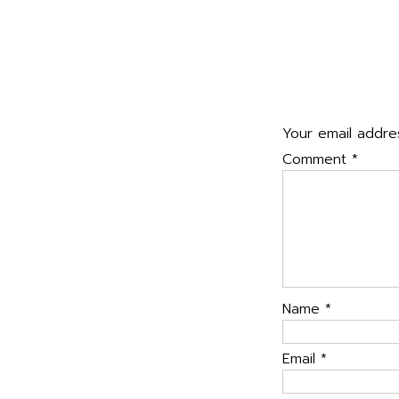
navigatio
อบรมโครงการส่งเสริ
ไฟฟ้า เขตสุขภาพที
Leave a Rep
Your email addres
Comment
*
Name
*
Email
*