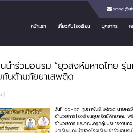
school@ubr
หน้าแรก
เกี่ยวกับโรงเรียน
บุคลากร
ห
นนำร่วมอบรม “ยุวสิงห์มหาดไทย รุ่นที
ุ้มกันต้านภัยยาเสพติด
6
|
No Comments
วันที่ ๑๑–๑๓ กุมภาพันธ์ ๒๕๖๙ นายศรวิษฐ
อำนวยการโรงเรียนอุบลรัตน์พิทยาคม พร้
อำนวยการ และคณะครูกลุ่มบริหารงานกิจก
นักเรียนแกนนำของโรงเรียนเข้าร่วมอบรม