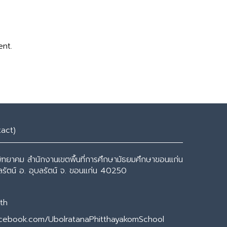
ent.
tact)
พิทยาคม สำนักงานเขตพื้นที่การศึกษามัธยมศึกษาขอนแก่น
ุบลรัตน์ อ. อุบลรัตน์ จ. ขอนแก่น 40250
th
acebook.com/UbolratanaPhitthayakomSchool