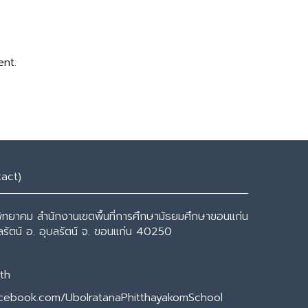
ent.
tact)
พิทยาคม สำนักงานเขตพื้นที่การศึกษามัธยมศึกษาขอนแก่น
ุบลรัตน์ อ. อุบลรัตน์ จ. ขอนแก่น 40250
th
acebook.com/UbolratanaPhitthayakomSchool