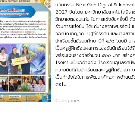
นวัตกรรม NextGen Digital & Innova
2027 จัดโดย มหาวิทยาลัยเทคโนโลยีรา
วิทยาเขตขอนแก่น ในการแข่งขันครั้งนี้ ตัวแ
ร่วมการแข่งขัน ได้แก่นางสาวเพชรรัตน์ 
วอณัณต์ญาณ์ ปฐวีทรรศน์ และนางสาวมธ
นักเรียนชั้นมัธยมศึกษาปีที่ ๔/๑ โดยมี น
เป็นครูผู้ฝึกซ้อมผลการแข่งขันนักเรียนได
พร้อมเงินรางวัลจำนวน ๕๐๐ บาท สร้างคว
โรงเรียนเป็นอย่างยิ่ง โรงเรียนอุบลรัต
ความยินดีกับนักเรียนและครูผู้ฝึกซ้อมมา
เป็นกำลังใจในการพัฒนาศักยภาพด้านนวั
ต่อไป
Categories:
กลุ่มบริหารงานวิชาการ
ียนเพื่อรับรางวัลพระราชทาน ระดับการศึกษาขั้นพื้นฐาน ประจำปีการศ