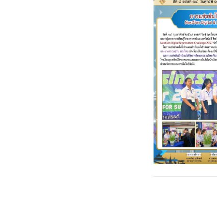
Post
←
การคัดเลือกนักเร