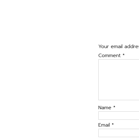
navigatio
กลุ่มจังหวัดที่ ๙
Leave a Rep
Your email addres
Comment
*
Name
*
Email
*