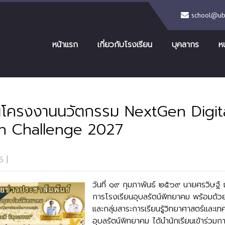
school@ubr
หน้าแรก
เกี่ยวกับโรงเรียน
บุคลากร
ห
ันโครงงานนวัตกรรม NextGen Digit
on Challenge 2027
6
|
No Comments
วันที่ ๑๙ กุมภาพันธ์ ๒๕๖๙ นายศรวิษฐ์ ฤ
การโรงเรียนอุบลรัตน์พิทยาคม พร้อมด้
และกลุ่มสาระการเรียนรู้วิทยาศาสตร์และเท
อุบลรัตน์พิทยาคม ได้นำนักเรียนเข้าร่วม