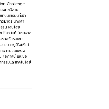
tion Challenge
ชมงคลอีสาน
ทนนักเรียนที่เข้า
แก้วมาตร นางสา
ุริน เสนไสย
างปรียานันท์ น้อยผาง
้รับรางวัลชมเชย
ามภาคภูมิใจให้แก่
น์พิทยาคมขอแสดง
 ณ โอกาสนี้ และขอ
ตกรรมและเทคโนโลยี
ึกษา ๒๕๖๘ ระดับ