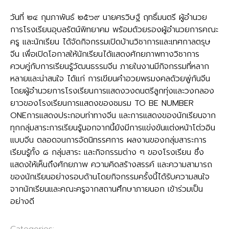
วันที่ ๒๔ กุมภาพันธ์ ๒๕๖๙ นายศรวิษฐ์ ฤทธิ์มนตรี ผู้อำนวย
การโรงเรียนอุบลรัตน์พิทยาคม พร้อมด้วยรองผู้อำนวยการคณะ
ครู และนักเรียน ได้จัดกิจกรรมเปิดบ้านวิชาการและเทศกาลตรุษ
จีน เพื่อเปิดโอกาสให้นักเรียนได้แสดงศักยภาพทางวิชาการ
ควบคู่กับการเรียนรู้วัฒนธรรมจีน ภายในงานมีกิจกรรมที่หลาก
หลายและน่าสนใจ ได้แก่ การเขียนคำอวยพรมงคลด้วยพู่กันจีน
โดยผู้อำนวยการโรงเรียนการแสดงวงดนตรีลูกทุ่งและวงกลอง
ยาวของโรงเรียนการแสดงของชมรม TO BE NUMBER
ONEการแสดงประกอบท่าทางจีน และการแสดงของนักเรียนจาก
ทุกกลุ่มสาระการเรียนรู้นอกจากนี้ยังมีการแข่งขันแต่งหน้าโต่วอิน
แบบจีน ตลอดจนการจัดนิทรรศการ ผลงานของกลุ่มสาระการ
เรียนรู้ทั้ง ๘ กลุ่มสาระ และกิจกรรมต่าง ๆ ของโรงเรียน ซึ่ง
แสดงให้เห็นถึงศักยภาพ ความคิดสร้างสรรค์ และความสามารถ
ของนักเรียนอย่างรอบด้านโดยกิจกรรมครั้งนี้ได้รับความสนใจ
จากนักเรียนและคณะครูจากสถานศึกษาภายนอก เข้าร่วมเป็น
อย่างดี