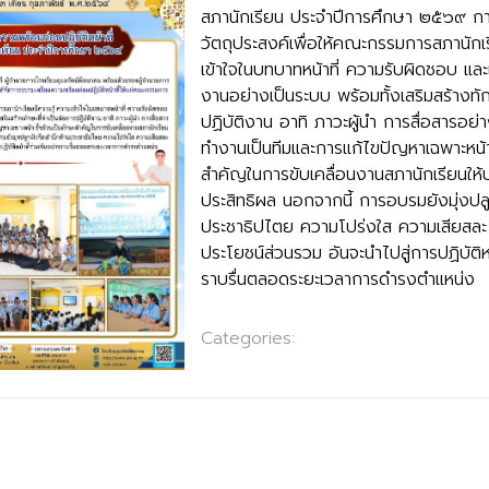
สภานักเรียน ประจำปีการศึกษา ๒๕๖๙ การ
วัตถุประสงค์เพื่อให้คณะกรรมการสภานักเร
เข้าใจในบทบาทหน้าที่ ความรับผิดชอบ แล
งานอย่างเป็นระบบ พร้อมทั้งเสริมสร้างทัก
ปฏิบัติงาน อาทิ ภาวะผู้นำ การสื่อสารอย่
ทำงานเป็นทีมและการแก้ไขปัญหาเฉพาะหน้า 
สำคัญในการขับเคลื่อนงานสภานักเรียนให้บ
ประสิทธิผล นอกจากนี้ การอบรมยังมุ่งปลู
ประชาธิปไตย ความโปร่งใส ความเสียสละ
ประโยชน์ส่วนรวม อันจะนำไปสู่การปฏิบัติหน
ราบรื่นตลอดระยะเวลาการดำรงตำแหน่ง
Categories:
กลุ่มบริหารงานกิจการนักเร
น์พิทยาคม ลงนาม MOU โครงการห้องเรียน MTM ร่วมกับวิทยาลัยบัณ