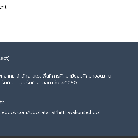
ent.
tact)
พิทยาคม สำนักงานเขตพื้นที่การศึกษามัธยมศึกษาขอนแก่น
ุบลรัตน์ อ. อุบลรัตน์ จ. ขอนแก่น 40250
th
acebook.com/UbolratanaPhitthayakomSchool