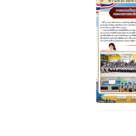
Post
←
โรงเรียนอุบลรัต