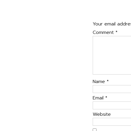
navigatio
Leave a Rep
Your email addres
Comment
*
Name
*
Email
*
Website