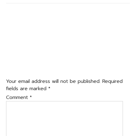
Post
←
อบรมแผนเผชิญเหตุ การทัศนศึกษานอกสถานที่ สำหรับ
navigation
นักเรียนชั้นมัธยมศึกษาปีที่ ๑-๖
การอบรมเชิงปฏิบัติการหลักสูตรฉุกเฉินการแพทย์ การพัฒนา
ทักษะการช่วยฟื้นคืนชีพและการปฐมพยาบาลเบื้องต้น
→
Leave a Reply
Your email address will not be published.
Required
fields are marked
*
Comment
*