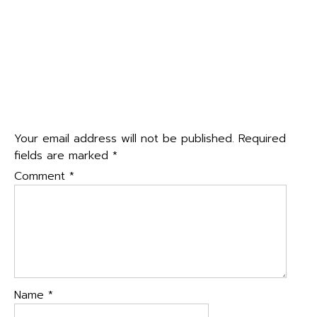
←
กิจกรรมอบรมแกนนำเยาวชนด้านสุขภาพจิต โครงการพื้นที่
navigation
ปลอดใจ Safe Space ด้วยการฟังอย่างเข้าใจ
กิจกรรมทัศนศึกษา ประจำปีการศึกษา ๒๕๖๘ ระดับชั้น
มัธยมศึกษาปีที่ ๔-๖
→
Leave a Reply
Your email address will not be published.
Required
fields are marked
*
Comment
*
Name
*