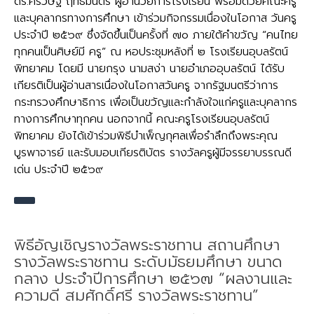
ดร.ศรวิษฐ์ ฤทธิ์มนตรี ผู้อำนวยการโรงเรียน พร้อมด้วยคณะครู
และบุคลากรทางการศึกษา เข้าร่วมกิจกรรมเนื่องในโอกาส วันครู
ประจำปี ๒๕๖๙ ซึ่งจัดขึ้นเป็นครั้งที่ ๗๐ ภายใต้คำขวัญ “คนไทย
ทุกคนเป็นศิษย์มี ครู” ณ หอประชุมหลังที่ ๒ โรงเรียนอุบลรัตน์
พิทยาคม โดยมี นายกรุง นามสง่า นายอำเภออุบลรัตน์ ได้รับ
เกียรติเป็นผู้อ่านสารเนื่องในโอกาสวันครู จากรัฐมนตรีว่าการ
กระทรวงศึกษาธิการ เพื่อเป็นขวัญและกำลังใจแก่ครูและบุคลากร
ทางการศึกษาทุกคน นอกจากนี้ คณะครูโรงเรียนอุบลรัตน์
พิทยาคม ยังได้เข้าร่วมพิธีบำเพ็ญกุศลเพื่อรำลึกถึงพระคุณ
บูรพาจารย์ และรับมอบเกียรติบัตร รางวัลครูผู้มีจรรยาบรรณดี
เด่น ประจำปี ๒๕๖๙
พิธีอัญเชิญรางวัลพระราชทาน สถานศึกษา
รางวัลพระราชทาน ระดับมัธยมศึกษา ขนาด
กลาง ประจำปีการศึกษา ๒๕๖๗ “ผลงานและ
ความดี สมศักดิ์ศรี รางวัลพระราชทาน”