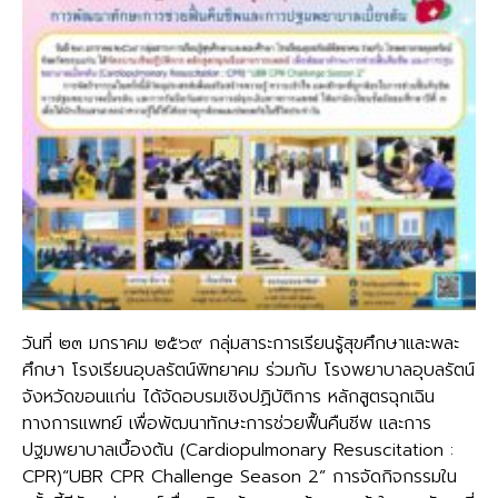
วันที่ ๒๓ มกราคม ๒๕๖๙ กลุ่มสาระการเรียนรู้สุขศึกษาและพละ
ศึกษา โรงเรียนอุบลรัตน์พิทยาคม ร่วมกับ โรงพยาบาลอุบลรัตน์
จังหวัดขอนแก่น ได้จัดอบรมเชิงปฏิบัติการ หลักสูตรฉุกเฉิน
ทางการแพทย์ เพื่อพัฒนาทักษะการช่วยฟื้นคืนชีพ และการ
ปฐมพยาบาลเบื้องต้น (Cardiopulmonary Resuscitation :
CPR)“UBR CPR Challenge Season 2” การจัดกิจกรรมใน