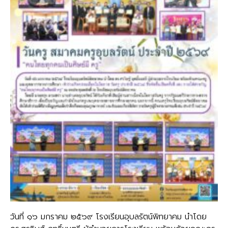
วันที่ ๑๖ มกราคม ๒๕๖๙ โรงเรียนอุบลรัตน์พิทยาคม นำโดย