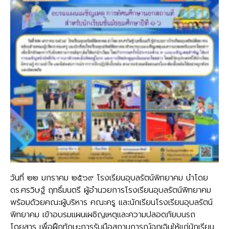
วันที่ ๒๒ มกราคม ๒๕๖๙ โรงเรียนอุบลรัตน์พิทยาคม นำโดย
ดร.ศรวิษฐ์ ฤทธิ์มนตรี ผู้อำนวยการโรงเรียนอุบลรัตน์พิทยาคม
พร้อมด้วยคณะผู้บริหาร คณะครู และนักเรียนโรงเรียนอุบลรัตน์
พิทยาคม เข้าอบรมแผนเผชิญเหตุและความปลอดภัยบนรถ
โดยสาร เพื่อฝึกทักษะการรับมือสถานการณ์ฉุกเฉินให้แก่นักเรียน