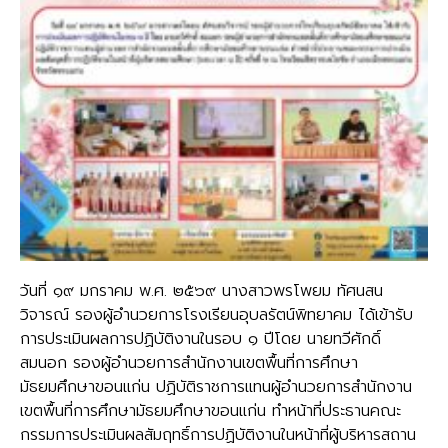
วันที่ ๑๙ มกราคม พ.ศ. ๒๕๖๙ นางสาวพรโพยม ทัศนสน
วิจารณ์ รองผู้อำนวยการโรงเรียนอุบลรัตน์พิทยาคม ได้เข้ารับ
การประเมินผลการปฏิบัติงานในรอบ ๑ ปีโดย นายทวีศักดิ์
สมนอก รองผู้อำนวยการสำนักงานเขตพื้นที่การศึกษา
มัธยมศึกษาขอนแก่น ปฏิบัติราชการแทนผู้อำนวยการสำนักงาน
เขตพื้นที่การศึกษามัธยมศึกษาขอนแก่น ทำหน้าที่ประธานคณะ
กรรมการประเมินผลสัมฤทธิ์การปฏิบัติงานในหน้าที่ผู้บริหารสถาน