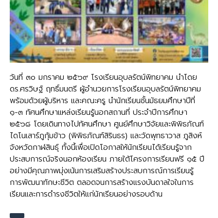
วันที่ ๓๐ มกราคม ๒๕๖๙ โรงเรียนอุบลรัตน์พิทยาคม นำโดย
ดร.ศรวิษฐ์ ฤทธิ์มนตรี ผู้อำนวยการโรงเรียนอุบลรัตน์พิทยาคม
พร้อมด้วยผู้บริหาร และคณะครู นำนักเรียนชั้นมัธยมศึกษาปีที่
๑-๓ ทัศนศึกษาแหล่งเรียนรู้นอกสถานที่ ประจำปีการศึกษา
๒๕๖๘ โดยเดินทางไปทัศนศึกษา ศูนย์ศึกษาวิจัยและพิพิธภัณฑ์
ไดโนเสาร์ภูกุ้มข้าว (พิพิธภัณฑ์สิรินธร) และวัดพุทธาวาส ภูสิงห์
จังหวัดกาฬสินธุ์ ทั้งนี้เพื่อเปิดโอกาสให้นักเรียนได้เรียนรู้จาก
ประสบการณ์จริงนอกห้องเรียน ภายใต้โครงการเรียนฟรี ๑๕ ปี
อย่างมีคุณภาพมุ่งเน้นการเสริมสร้างประสบการณ์การเรียนรู้
การพัฒนาทักษะชีวิต ตลอดจนการสร้างแรงบันดาลใจในการ
เรียนและการดำรงชีวิตให้แก่นักเรียนอย่างรอบด้าน