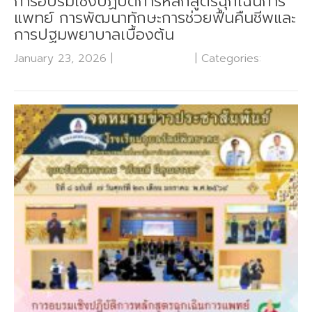
การอบรมเชิงปฏิบัติการหลักสูตรฉุกเฉินการ
แพทย์ การพัฒนาทักษะการช่วยฟื้นคืนชีพและ
การปฐมพยาบาลเบื้องต้น
January 23, 2026
|
No Comments
| Categories:
กลุ่ม
บริหารงานกิจการนักเรียน