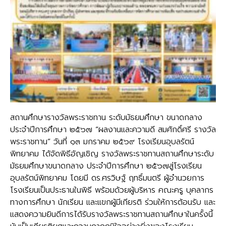
สถานศึกษารางวัลพระราชทาน ระดับมัธยมศึกษา ขนาดกลาง
ประจำปีการศึกษา ๒๕๖๗ “ผลงานและความดี สมศักดิ์ศรี รางวัล
พระราชทาน” วันที่ ๑๓ มกราคม ๒๕๖๙ โรงเรียนอุบลรัตน์
พิทยาคม ได้จัดพิธีอัญเชิญ รางวัลพระราชทานสถานศึกษาระดับ
มัธยมศึกษาขนาดกลาง ประจำปีการศึกษา ๒๕๖๗สู่โรงเรียน
อุบลรัตน์พิทยาคม โดยมี ดร.ศรวิษฐ์ ฤทธิ์มนตรี ผู้อำนวยการ
โรงเรียนเป็นประธานในพิธี พร้อมด้วยผู้บริหาร คณะครู บุคลากร
ทางการศึกษา นักเรียน และแขกผู้มีเกียรติ ร่วมให้การต้อนรับ และ
แสดงความยินดีการได้รับรางวัลพระราชทานสถานศึกษาในครั้งนี้