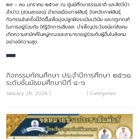
๒๙ - ๓o มกราคม ๒๕๖๙ ณ ศูนย์ศึกษาธรรมชาติ และสัตว์ป่า
ลำปาว (สวนสะออน) อำเภอเมืองกาฬสินธุ์ จังหวัดกาฬสินธุ์
กิจกรรมในครั้งนี้จัดขึ้นเพื่อมุ่งปลูกฝังระเบียบวินัย และกฎเกณฑ์
ในการอยู่ร่วมกัน ให้รู้จักการเสียสละ บำเพ็ญประโยชน์แก่สังคม
เกิดความสามัคคีในหมู่คณะและสามารถอยู่ร่วมกับผู้อื่นในสังคม
อย่างมีความสุข
กิจกรรมทัศนศึกษา ประจำปีการศึกษา ๒๕๖๘
ระดับชั้นมัธยมศึกษาปีที่ ๔-๖
January 28, 2026
|
No Comments
| Categories:
กลุ่ม
บริหารงานวิชาการ