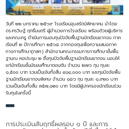
วันที่ ๒๒ มกราคม ๒๕๖๙ โรงเรียนอุบลรัตน์พิทยาคม นำโดย
ดร.ศรวิษฐ์ ฤทธิ์มนตรี ผู้อำนวยการโรงเรียน พร้อมด้วยผู้บริหาร
และคณะครู ดำเนินการมอบทุนปัจจัยพื้นฐานนักเรียนยากจน ภาค
เรียนที่ ๒ ปีการศึกษา ๒๕๖๘ จากกองทุนเพื่อความเสมอภาค
ทางการศึกษา(กสศ.) สำนักงานคณะกรรมการการศึกษาขั้นพื้น
ฐานณ หอประชุม ๒ ซึ่งทุนปัจจัยพื้นฐานนักเรียนยากจน มอบให้
แก่นักเรียนชั้นมัธยมศึกษาตอนต้น จำนวน ๒๗๖ ทุน ทุนละ
๑,๕oo บาท รวมเป็นเงินทั้งสิ้น ๔๑๔,ooo บาท และทุนปัจจัยพื้น
ฐานนักเรียนยากจนพิเศษ จำนวน ๑๘๖ ทุน ทุนละ ๑,๙๒o บาท
รวมเป็นเงินทั้งสิ้น ๓๕๗,๑๒o บาท โดยมีผู้ปกครองนักเรียนร่วม
รับทุนในครั้งนี้
การประเมินสัมฤทธิ์ผลรอบ ๑ ปี และการ